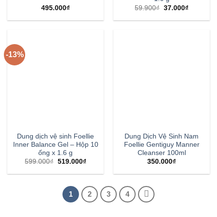
495.000
₫
59.900
₫
37.000
₫
-13%
Dung dịch vệ sinh Foellie
Dung Dịch Vệ Sinh Nam
Inner Balance Gel – Hộp 10
Foellie Gentiguy Manner
ống x 1.6 g
Cleanser 100ml
599.000
₫
519.000
₫
350.000
₫
1
2
3
4