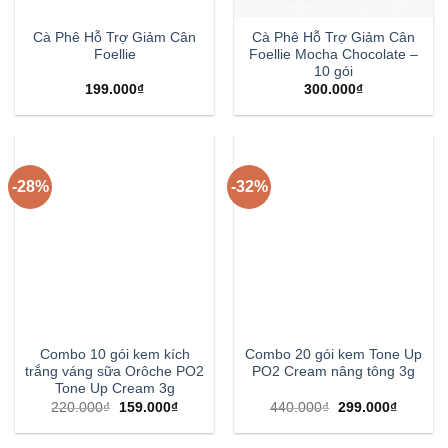
Cà Phê Hỗ Trợ Giảm Cân
Cà Phê Hỗ Trợ Giảm Cân
Foellie
Foellie Mocha Chocolate –
10 gói
199.000
₫
300.000
₫
-28%
-32%
Combo 10 gói kem kích
Combo 20 gói kem Tone Up
trắng váng sữa Orôche PO2
PO2 Cream nâng tông 3g
Tone Up Cream 3g
220.000
₫
159.000
₫
440.000
₫
299.000
₫