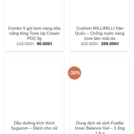
Combo 5 gói kem váng sữa
Cushion MILLIMILLI Hàn
nâng tông Tone Up Cream
Quốc – Chống nước nâng
PO2 3g
tone làm mát da
110.000
₫
90.000
₫
420.000
₫
359.000
₫
-38%
Dầu dưỡng kích thích
Dung dịch vệ sinh Foellie
Sugarsm – Dành cho nữ
Inner Balance Gel – 1 ống
1.6 g