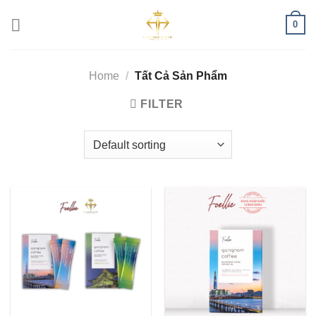
Skip
0
to
content
Home
/
Tất Cả Sản Phẩm
FILTER