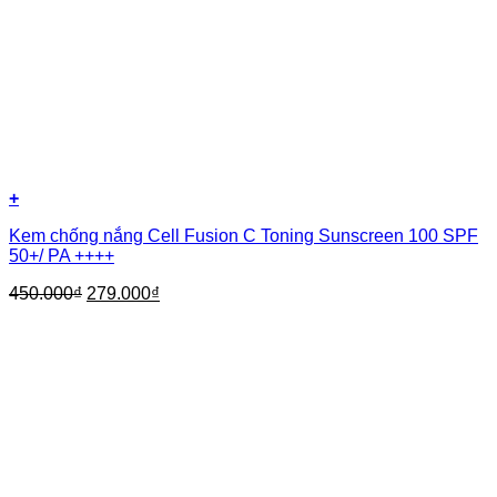
+
Kem chống nắng Cell Fusion C Toning Sunscreen 100 SPF
50+/ PA ++++
450.000
₫
279.000
₫