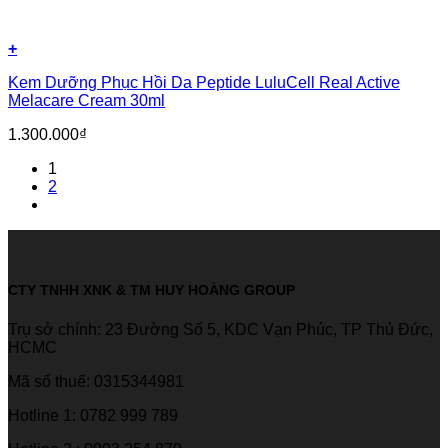
+
Kem Dưỡng Phục Hồi Da Peptide LuluCell Real Active
Melacare Cream 30ml
1.300.000
₫
1
2
CTY TNHH XNK & TM HUY HOÀNG GROUP
Trụ sở chính: 23 Đường Số 5, KDC Vạn Phúc, TP Thủ Đức,
HCMC
Mã số thuế: 0315344981
Hotline 1: 0782 999 789