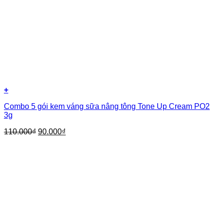
+
Combo 5 gói kem váng sữa nâng tông Tone Up Cream PO2
3g
110.000
₫
90.000
₫