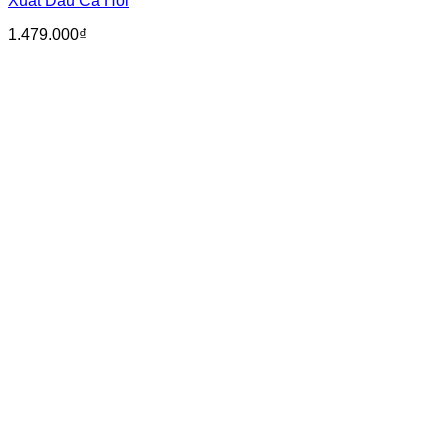
Xuất Dầu Cá Hồi
1.479.000
₫