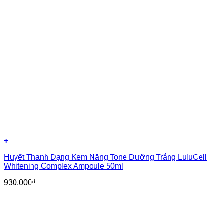
+
Huyết Thanh Dạng Kem Nâng Tone Dưỡng Trắng LuluCell
Whitening Complex Ampoule 50ml
930.000
₫