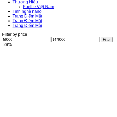
Thương Hiệu
Foellie Việt Nam
Tinh nghệ nano
Trang Điểm Mặt
Trang Điểm Mắt
Trang Điểm Môi
Filter by price
Min
Max
Filter
price
price
-28%