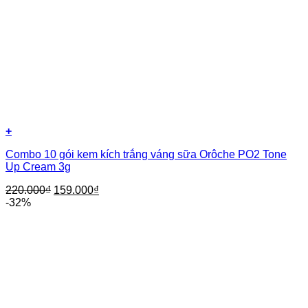
+
Combo 10 gói kem kích trắng váng sữa Orôche PO2 Tone
Up Cream 3g
220.000
₫
159.000
₫
-32%