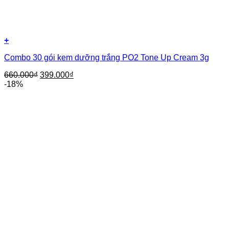
+
Combo 30 gói kem dưỡng trắng PO2 Tone Up Cream 3g
660.000
₫
399.000
₫
-18%