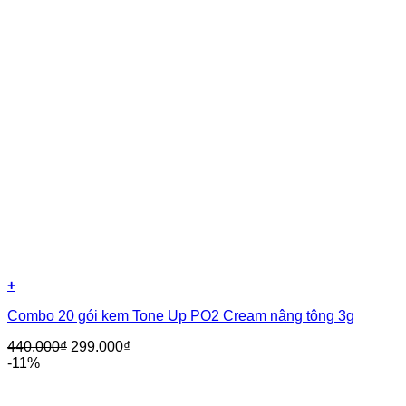
+
Combo 20 gói kem Tone Up PO2 Cream nâng tông 3g
440.000
₫
299.000
₫
-11%