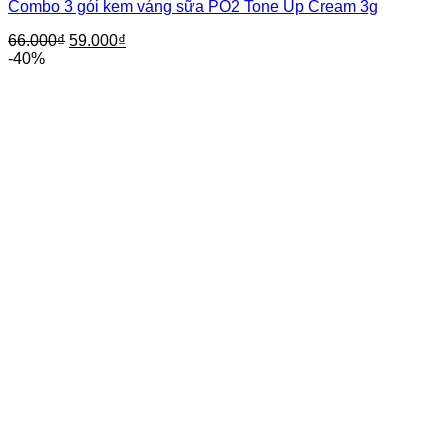
Combo 3 gói kem váng sữa PO2 Tone Up Cream 3g
66.000
₫
59.000
₫
-40%