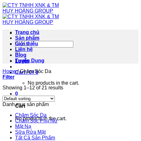
Skip
to
content
Trang chủ
Sản phẩm
Search
Giới thiệu
for:
Liên hệ
Blog
Tuyển Dụng
Login
Home
/
Chăm Sóc Da
Cart /
0
₫
0
Filter
No products in the cart.
Showing 1–12 of 21 results
0
Danh mục sản phẩm
Cart
Chăm Sóc Da
No products in the cart.
Chăm Sóc Phụ Nữ
Mặt Nạ
Sữa Rửa Mặt
Tất Cả Sản Phẩm