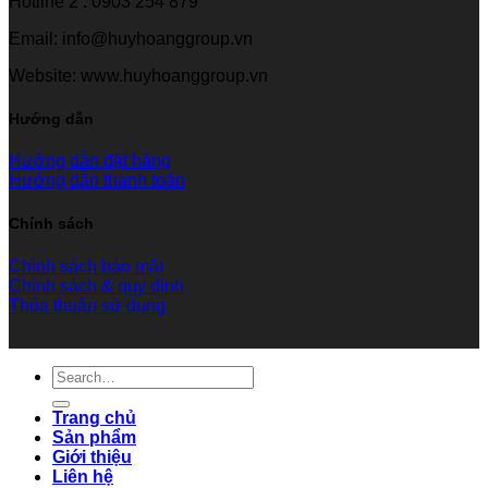
Hotline 2 : 0903 254 879
Email: info@huyhoanggroup.vn
Website: www.huyhoanggroup.vn
Hướng dẫn
Hướng dẫn đặt hàng
Hướng dẫn thanh toán
Chính sách
Chính sách bảo mật
Chính sách & quy định
Thỏa thuận sử dụng
Search
for:
Trang chủ
Sản phẩm
Giới thiệu
Liên hệ