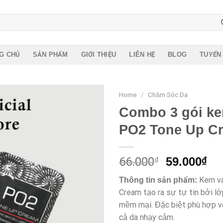
G CHỦ
SẢN PHẨM
GIỚI THIỆU
LIÊN HỆ
BLOG
TUYỂN
Home
/
Chăm Sóc Da
Combo 3 gói ke
PO2 Tone Up C
66.000
₫
59.000
₫
Kem vá
Thông tin sản phẩm:
Cream
tạo ra sự tự tin bởi l
mềm mại.
Đặc biệt phù hợp vớ
cả da nhạy cảm.