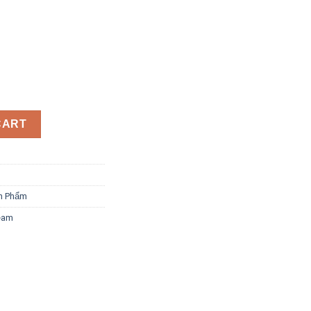
2 Tone Up Cream 3g quantity
CART
ản Phẩm
eam