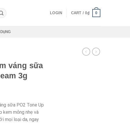
0
LOGIN
CART /
0
₫
 DỤNG
m váng sữa
ream 3g
ng sữa PO2 Tone Up
ớp kem mỏng nhẹ và
i mọi loại da, ngay