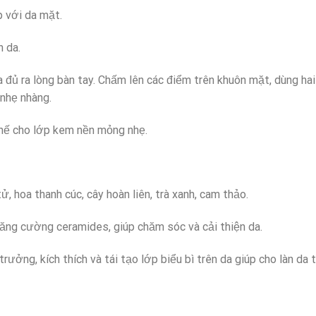
 với da mặt.
n da.
ủ ra lòng bàn tay. Chấm lên các điểm trên khuôn mặt, dùng hai
 nhẹ nhàng.
hế cho lớp kem nền mỏng nhẹ.
tử, hoa thanh cúc, cây hoàn liên, trà xanh, cam thảo.
 tăng cường ceramides, giúp chăm sóc và cải thiện da.
rưởng, kích thích và tái tạo lớp biểu bì trên da giúp cho làn da 