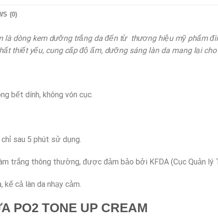
S (0)
 là dòng kem dưỡng trắng da đến từ thương hiệu mỹ phẩm đ
ất thiết yếu,
cung cấp độ ẩm, dưỡng sáng làn da mang lại cho 
ng bết dính, không vón cục.
 chỉ sau 5 phút sử dụng.
 làm trắng thông thường, được đảm bảo bởi KFDA (Cục Quản l
 kể cả làn da nhạy cảm.
A PO2 TONE UP CREAM