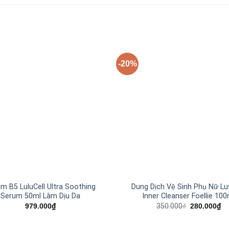
-20%
+
m B5 LuluCell Ultra Soothing
Dung Dịch Vệ Sinh Phụ Nữ Luv
Serum 50ml Làm Dịu Da
Inner Cleanser Foellie 100
979.000
₫
350.000
₫
280.000
₫