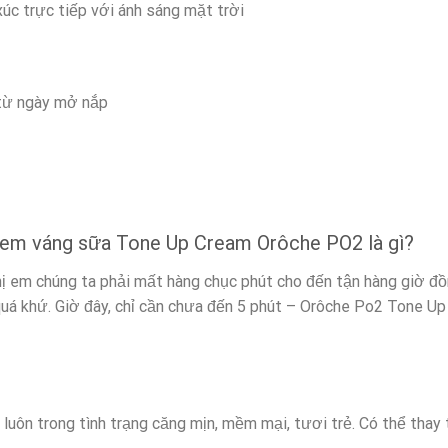
úc trực tiếp với ánh sáng mặt trời
 từ ngày mở nắp
 kem váng sữa Tone Up Cream Orôche PO2 là gì?
hị em chúng ta phải mất hàng chục phút cho đến tận hàng giờ đ
uá khứ. Giờ đây, chỉ cần chưa đến 5 phút – Orôche Po2 Tone Up 
ôn trong tình trạng căng mịn, mềm mại, tươi trẻ. Có thể thay t