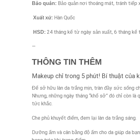
Bảo quản nơi thoáng mát, tránh tiếp x
Bảo quản:
Hàn Quốc
Xuất xứ:
24 tháng kể từ ngày sản xuất, 6 tháng kể
HSD:
—
THÔNG TIN THÊM
Makeup chỉ trong 5 phút! Bí thuật của
Để sở hữu làn da trắng mịn, tràn đầy sức sống c
Nhưng, những ngày tháng “khổ sở” đó chỉ còn là q
tức khắc.
Che phủ khuyết điểm, đem lại làn da trắng sáng.
Dưỡng ẩm và cân bằng độ ẩm cho da giúp da bạn lu