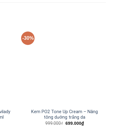
-30%
+
+
ilady
Kem PO2 Tone Up Cream – Nâng
Serum Tẩy
ml
tông dưỡng trắng da
Chân Lô
Li
999.000
₫
699.000
₫