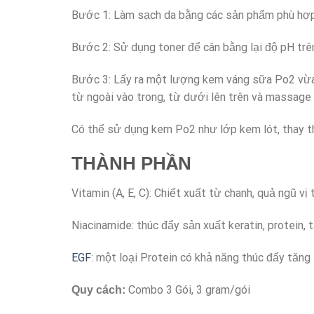
Bước 1: Làm sạch da bằng các sản phẩm phù hợp
Bước 2: Sử dụng toner để cân bằng lại độ pH trê
Bước 3: Lấy ra một lượng kem váng sữa Po2 vừa đ
từ ngoài vào trong, từ dưới lên trên và massage
Có thể sử dụng kem Po2 như lớp kem lót, thay t
THÀNH PHẦN
Vitamin (A, E, C): Chiết xuất từ chanh, quả ngũ vị 
Niacinamide: thúc đẩy sản xuất keratin, protein,
EGF
: một loại Protein có khả năng thúc đẩy tăng t
Combo 3 Gói, 3 gram/gói
Quy cách: