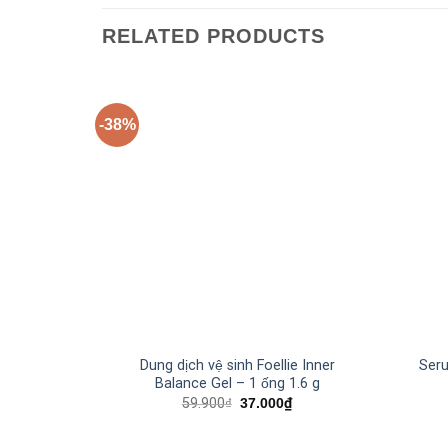
RELATED PRODUCTS
-38%
+
+
Dung dịch vệ sinh Foellie Inner
Seru
Balance Gel – 1 ống 1.6 g
59.900
₫
37.000
₫