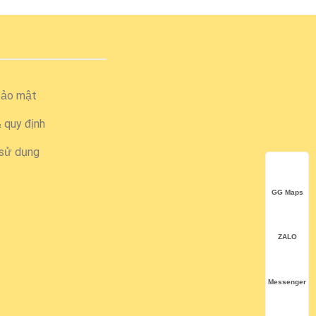
bảo mật
& quy định
sử dụng
GG Maps
ZALO
Messenger