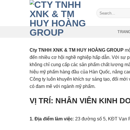
Skip
to
Search
for:
content
TRAN
Cty TNHH XNK & TM HUY HOÀNG GROUP
mộ
đến nhiều cơ hội nghề nghiệp hấp dẫn. Với sự 
không chỉ cung cấp các sản phẩm chất lượng mà 
hiệu mỹ phẩm hàng đầu của Hàn Quốc, nâng cao k
Công ty luôn khuyến khích sự sáng tạo, đổi mới 
có đam mê với ngành mỹ phẩm.
VỊ TRÍ: NHÂN VIÊN KINH 
1. Địa điểm làm việc
: 23 đường số 5, KĐT Vạn 