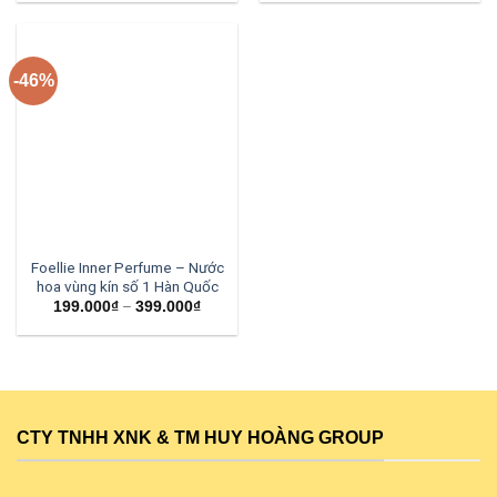
-46%
Foellie Inner Perfume – Nước
hoa vùng kín số 1 Hàn Quốc
–
199.000
₫
399.000
₫
CTY TNHH XNK & TM HUY HOÀNG GROUP