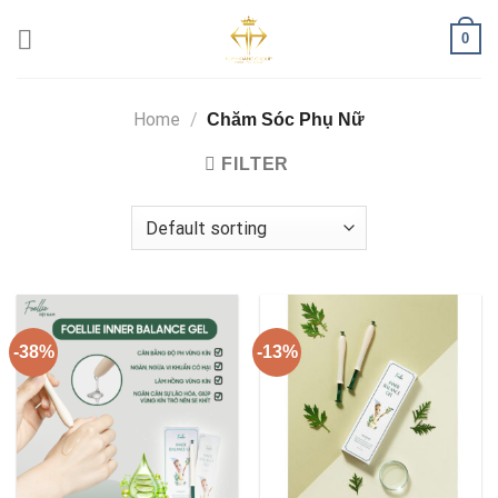
Skip
0
to
content
Home
/
Chăm Sóc Phụ Nữ
FILTER
-38%
-13%