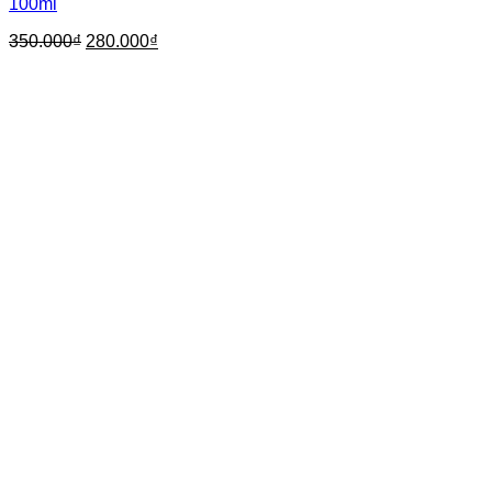
100ml
350.000
₫
280.000
₫