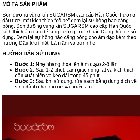
MÔ TẢ SẢN PHẨM
Son dưỡng vùng kín SUGARSM cao cấp Hàn Quốc, hương
dâu tươi mát kích thích “cô bé” đem lại sự hồng hào căng
bóng. Son dưỡng vùng kín SUGARSM cao cấp Hàn Quốc
kích thích âm đạo để tăng cường cực khoái. Dạng thỏi dễ sử
dụng. Đem lại sự hồng hào căng bóng cho âm đạo kèm theo
hương Dâu tươi mát. Làm ấm và trơn nhẹ.
HƯỚNG DẪN SỬ DỤNG
Bước 1:
Nhẹ nhàng thoa lên â.m đ.ạ.o 2-3 lần.
Bước 2:
Sau 1-2 phút, cảm giác nóng rát và kích thích
dần xuất hiện và kéo dài trong 45 phút.
Bước 3:
Sau khi sử dụng, rửa sạch bằng dung dịch vệ
sinh dành cho phụ nữ và nước ấm.