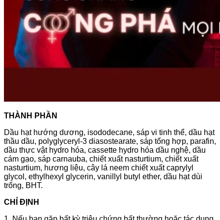
THÀNH PHẦN
Dầu hạt hướng dương, isododecane, sáp vi tinh thể, dầu hạt
thầu dầu, polyglyceryl-3 diasostearate, sáp tổng hợp, parafin,
dầu thực vật hydro hóa, cassette hydro hóa dầu nghệ, dầu
cám gạo, sáp carnauba, chiết xuất nasturtium, chiết xuất
nasturtium, hương liệu, cây lá neem chiết xuất caprylyl
glycol, ethylhexyl glycerin, vanillyl butyl ether, dầu hạt dùi
trống, BHT.
CHỈ ĐỊNH
1. Nếu bạn gặp bất kỳ triệu chứng bất thường hoặc tác dụng