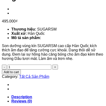
495.000
₫
Thương hiệu:
SUGARSM
Xuất xứ:
Hàn Quốc
Mô tả sản phẩm:
Son dưỡng vùng kín SUGARSM cao cấp Hàn Quốc kích
thích âm đạo để tăng cường cực khoái. Dạng thỏi dễ sử
dụng. Đem lại sự hồng hào căng bóng cho âm đạo kèm theo
hương Dâu tươi mát. Làm ấm và trơn nhẹ.
Dầu
dưỡng
Add to cart
kích
Category:
Tất Cả Sản Phẩm
thích
Sugarsm
-
Dành
cho
Description
nữ
Reviews (0)
quantity