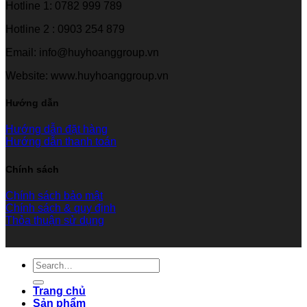
Hotline 1: 0782 999 789
Hotline 2 : 0903 254 879
Email: info@huyhoanggroup.vn
Website: www.huyhoanggroup.vn
Hướng dẫn
Hướng dẫn đặt hàng
Hướng dẫn thanh toán
Chính sách
Chính sách bảo mật
Chính sách & quy định
Thỏa thuận sử dụng
Search
for:
Trang chủ
Sản phẩm