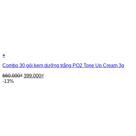
+
Combo 30 gói kem dưỡng trắng PO2 Tone Up Cream 3g
660.000
₫
399.000
₫
-13%