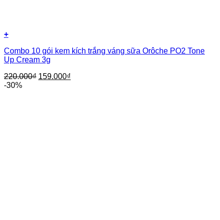
+
Combo 10 gói kem kích trắng váng sữa Orôche PO2 Tone
Up Cream 3g
220.000
₫
159.000
₫
-30%