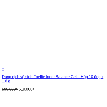
+
Dung dịch vệ sinh Foellie Inner Balance Gel – Hộp 10 ống x
1.6 g
599.000
₫
519.000
₫