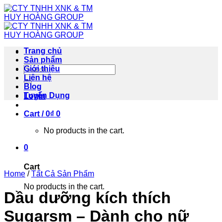
Skip
to
content
Trang chủ
Sản phẩm
Search
Giới thiệu
for:
Liên hệ
Blog
Tuyển Dụng
Login
Cart /
0
₫
0
No products in the cart.
0
Cart
Home
/
Tất Cả Sản Phẩm
No products in the cart.
Dầu dưỡng kích thích
Sugarsm – Dành cho nữ