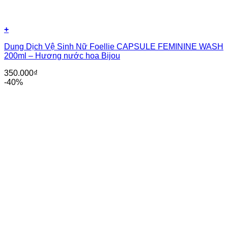
+
Dung Dịch Vệ Sinh Nữ Foellie CAPSULE FEMININE WASH
200ml – Hương nước hoa Bijou
350.000
₫
-40%