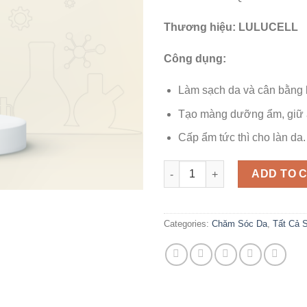
Thương hiệu: LULUCELL
Công dụng:
Làm sạch da và cân bằng l
Tạo màng dưỡng ẩm, giữ 
Cấp ẩm tức thì cho làn da.
Toner Cân Bằng Da LuluCell Ul
ADD TO 
Categories:
Chăm Sóc Da
,
Tất Cả 