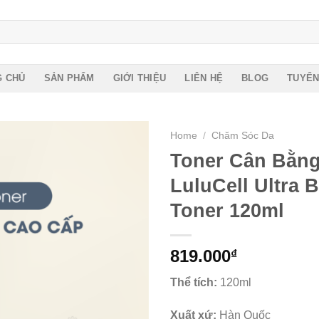
G CHỦ
SẢN PHẨM
GIỚI THIỆU
LIÊN HỆ
BLOG
TUYỂN
Home
/
Chăm Sóc Da
Toner Cân Bằn
LuluCell Ultra 
Toner 120ml
819.000
₫
Thể tích:
120ml
Xuất xứ:
Hàn Quốc