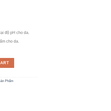
ại độ pH cho da.
ẩm cho da.
tra Balance Toner 120ml quantity
CART
Sản Phẩm