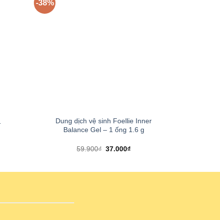
-38%
-40%
+
+
Dung dịch vệ sinh Foellie Inner
Combo 30
1
Balance Gel – 1 ống 1.6 g
59.900
₫
37.000
₫
6