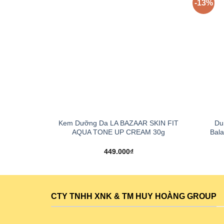
-13%
+
+
Kem Dưỡng Da LA BAZAAR SKIN FIT
Dun
AQUA TONE UP CREAM 30g
Bala
449.000
₫
CTY TNHH XNK & TM HUY HOÀNG GROUP