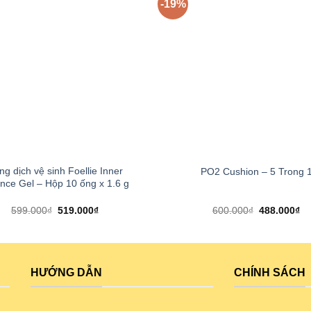
-19%
+
g dịch vệ sinh Foellie Inner
PO2 Cushion – 5 Trong 
nce Gel – Hộp 10 ống x 1.6 g
599.000
₫
519.000
₫
600.000
₫
488.000
₫
HƯỚNG DẪN
CHÍNH SÁCH