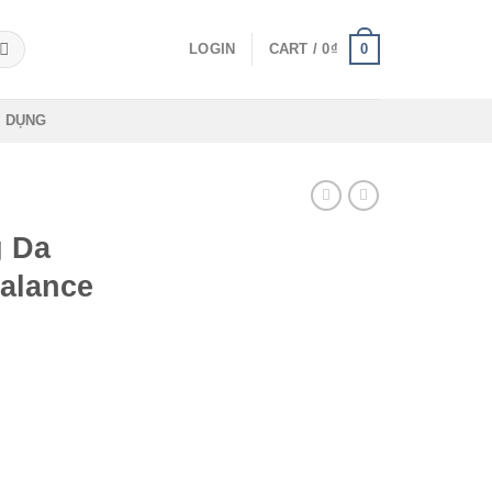
0
LOGIN
CART /
0
₫
 DỤNG
g Da
Balance