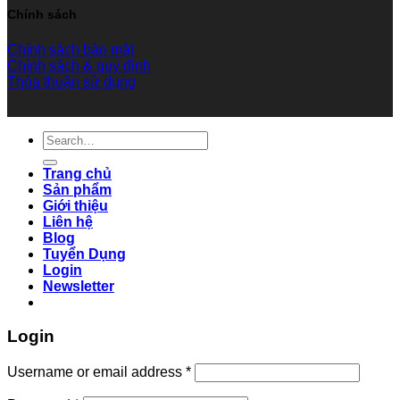
Chính sách
Chính sách bảo mật
Chính sách & quy định
Thỏa thuận sử dụng
Search
for:
Trang chủ
Sản phẩm
Giới thiệu
Liên hệ
Blog
Tuyển Dụng
Login
Newsletter
Login
Username or email address
*