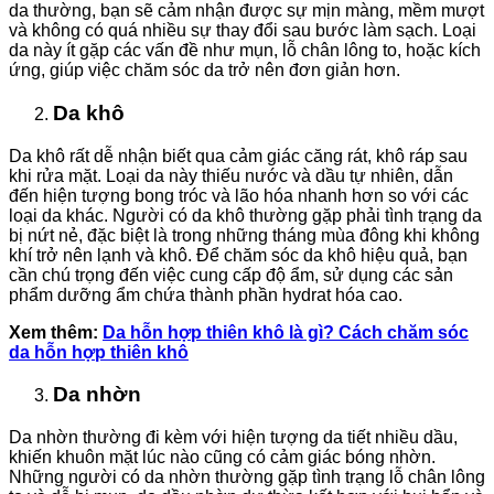
da thường, bạn sẽ cảm nhận được sự mịn màng, mềm mượt
và không có quá nhiều sự thay đổi sau bước làm sạch. Loại
da này ít gặp các vấn đề như mụn, lỗ chân lông to, hoặc kích
ứng, giúp việc chăm sóc da trở nên đơn giản hơn.
Da khô
Da khô rất dễ nhận biết qua cảm giác căng rát, khô ráp sau
khi rửa mặt. Loại da này thiếu nước và dầu tự nhiên, dẫn
đến hiện tượng bong tróc và lão hóa nhanh hơn so với các
loại da khác. Người có da khô thường gặp phải tình trạng da
bị nứt nẻ, đặc biệt là trong những tháng mùa đông khi không
khí trở nên lạnh và khô. Để chăm sóc da khô hiệu quả, bạn
cần chú trọng đến việc cung cấp độ ẩm, sử dụng các sản
phẩm dưỡng ẩm chứa thành phần hydrat hóa cao.
Xem thêm:
Da hỗn hợp thiên khô là gì? Cách chăm sóc
da hỗn hợp thiên khô
Da nhờn
Da nhờn thường đi kèm với hiện tượng da tiết nhiều dầu,
khiến khuôn mặt lúc nào cũng có cảm giác bóng nhờn.
Những người có da nhờn thường gặp tình trạng lỗ chân lông