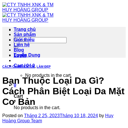
Skip
to
content
Trang chủ
Sản phẩm
Search
Giới thiệu
for:
Liên hệ
Blog
Tuyển Dụng
Login
Cart /
0
₫
0
CÁCH CHĂM SÓC DA
,
LÀM ĐẸP
No products in the cart.
Bạn Thuộc Loại Da Gì?
0
Cách Phân Biệt Loại Da Mặt
Cart
Cơ Bản
No products in the cart.
Posted on
Tháng 2 25, 2023
Tháng 10 18, 2024
by
Huy
Hoàng Group Team