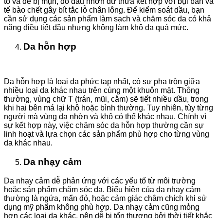
to và dễ bị mụn, do dầu nhờn dư thừa kết hợp với bụi bẩn và
tế bào chết gây bít tắc lỗ chân lông. Để kiểm soát dầu, bạn
cần sử dụng các sản phẩm làm sạch và chăm sóc da có khả
năng điều tiết dầu nhưng không làm khô da quá mức.
Da hỗn hợp
Da hỗn hợp là loại da phức tạp nhất, có sự pha trộn giữa
nhiều loại da khác nhau trên cùng một khuôn mặt. Thông
thường, vùng chữ T (trán, mũi, cằm) sẽ tiết nhiều dầu, trong
khi hai bên má lại khô hoặc bình thường. Tuy nhiên, tùy từng
người mà vùng da nhờn và khô có thể khác nhau. Chính vì
sự kết hợp này, việc chăm sóc da hỗn hợp thường cần sự
linh hoạt và lựa chọn các sản phẩm phù hợp cho từng vùng
da khác nhau.
Da nhạy cảm
Da nhạy cảm dễ phản ứng với các yếu tố từ môi trường
hoặc sản phẩm chăm sóc da. Biểu hiện của da nhạy cảm
thường là ngứa, mẩn đỏ, hoặc cảm giác châm chích khi sử
dụng mỹ phẩm không phù hợp. Da nhạy cảm cũng mỏng
hơn các loại da khác, nên dễ bị tổn thương bởi thời tiết khắc