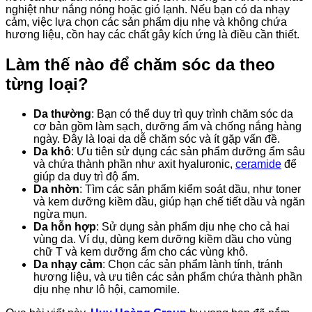
nghiệt như nắng nóng hoặc gió lạnh. Nếu bạn có da nhạy
cảm, việc lựa chọn các sản phẩm dịu nhẹ và không chứa
hương liệu, cồn hay các chất gây kích ứng là điều cần thiết.
Làm thế nào để chăm sóc da theo
từng loại?
Da thường
: Bạn có thể duy trì quy trình chăm sóc da
cơ bản gồm làm sạch, dưỡng ẩm và chống nắng hàng
ngày. Đây là loại da dễ chăm sóc và ít gặp vấn đề.
Da khô
: Ưu tiên sử dụng các sản phẩm dưỡng ẩm sâu
và chứa thành phần như axit hyaluronic,
ceramide
để
giúp da duy trì độ ẩm.
Da nhờn
: Tìm các sản phẩm kiểm soát dầu, như toner
và kem dưỡng kiềm dầu, giúp hạn chế tiết dầu và ngăn
ngừa mụn.
Da hỗn hợp
: Sử dụng sản phẩm dịu nhẹ cho cả hai
vùng da. Ví dụ, dùng kem dưỡng kiềm dầu cho vùng
chữ T và kem dưỡng ẩm cho các vùng khô.
Da nhạy cảm
: Chọn các sản phẩm lành tính, tránh
hương liệu, và ưu tiên các sản phẩm chứa thành phần
dịu nhẹ như lô hội, camomile.