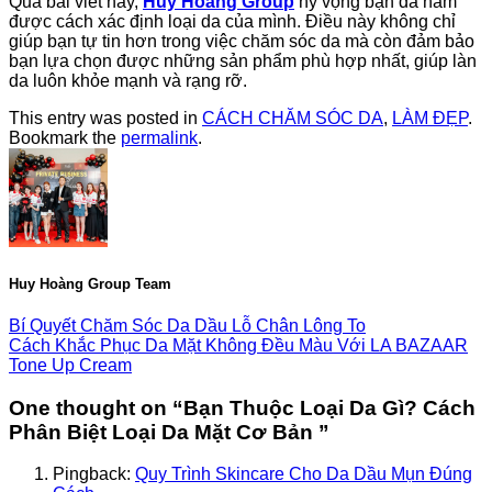
Qua bài viết này,
Huy Hoàng Group
hy vọng bạn đã nắm
được cách xác định loại da của mình. Điều này không chỉ
giúp bạn tự tin hơn trong việc chăm sóc da mà còn đảm bảo
bạn lựa chọn được những sản phẩm phù hợp nhất, giúp làn
da luôn khỏe mạnh và rạng rỡ.
This entry was posted in
CÁCH CHĂM SÓC DA
,
LÀM ĐẸP
.
Bookmark the
permalink
.
Huy Hoàng Group Team
Bí Quyết Chăm Sóc Da Dầu Lỗ Chân Lông To
Cách Khắc Phục Da Mặt Không Đều Màu Với LA BAZAAR
Tone Up Cream
One thought on “
Bạn Thuộc Loại Da Gì? Cách
Phân Biệt Loại Da Mặt Cơ Bản
”
Pingback:
Quy Trình Skincare Cho Da Dầu Mụn Đúng