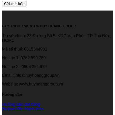
CTY TNHH XNK & TM HUY HOÀNG GROUP
Trụ sở chính: 23 Đường Số 5, KDC Vạn Phúc, TP Thủ Đức,
HCMC
Mã số thuế: 0315344981
Hotline 1: 0782 999 789
Hotline 2 : 0903 254 879
Email: info@huyhoanggroup.vn
Website: www.huyhoanggroup.vn
Hướng dẫn
Hướng dẫn đặt hàng
Hướng dẫn thanh toán