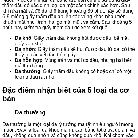
thấm dầu để xác định loại da một cách chính xác hơn. Sau
khi rửa mặt và để da khô trong khoảng 30 phút, hãy sử dụng
6-8 miếng giấy thấm dầu áp lên các vùng khác nhau trên
khuôn mặt như: trán, hai gò má, mũi, và cằm. Sau khoảng 5
phút, hãy kiểm tra giấy thấm dầu để xem kết quả:
Da khô
: Giấy thấm dầu không hút được dầu, bề mặt
giấy vẫn khô.
Da nhờn
: Giấy thấm dầu sẽ hút được dầu từ da, có thể
thấy rõ các vết dầu trên giấy.
Da hỗn hợp
: Vùng trán và mũi có dầu, nhưng hai bên
má thì không.
Da thường
: Giấy thấm dầu không có hoặc chỉ có một
lượng dầu rất nhỏ.
Đặc điểm nhận biết của 5 loại da cơ
bản
Da thường
Da thường là một loại da lý tưởng mà rất nhiều người mong
muốn. Đây là loại da khỏe mạnh, cân bằng tốt giữa độ ẩm và
dầu, không quá nhờn và cũng không quá khô. Khi chạm vào