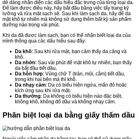
dễ dàng nhận diện các dấu hiệu đặc trưng của từng loại da.
Để làm được điều này, hãy bắt đầu bằng việc tẩy trang kỹ
lưỡng và rửa mặt sạch sẽ. Sau khi làm sạch da, hãy để da
mặt khô tự nhiên mà không sử dụng thêm bất kỳ sản phẩm
dưỡng nào trong vài phút.
Khi da đã được làm sạch, bạn có thể nhận biết loại da của
mình thông qua các dấu hiệu sau đây:
Da khô
: Sau khi rửa mặt, bạn cảm thấy da căng và
khô.
Da nhờn
: Sau vài phút để mặt khô tự nhiên, bạn thấy
da bắt đầu tiết dầu.
Da hỗn hợp
: Vùng chữ T (trán, mũi, cằm) tiết dầu,
trong khi hai bên má thì khô.
Da nhạy cảm
: Da có biểu hiện ngứa, mẩn đỏ hoặc
kích ứng sau khi rửa mặt.
Da thường
: Da không có biểu hiện nào đặc biệt,
không khô, không đổ dầu và không nhạy cảm.
Phân biệt loại da bằng giấy thấm dầu
Ngoài việc cảm nhận da bằng tay, bạn có thể sử dụng giấy