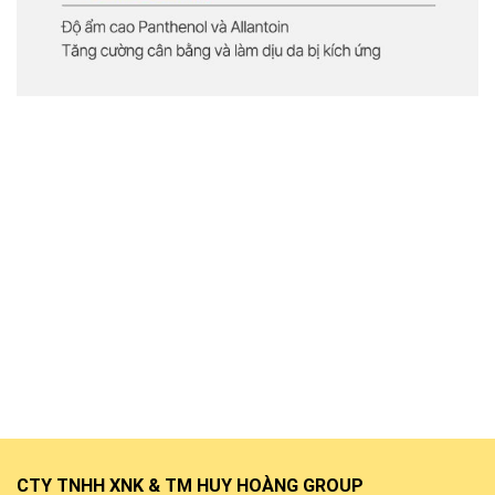
CTY TNHH XNK & TM HUY HOÀNG GROUP